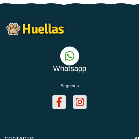
Whatsapp
Seguinos
CONTACTO
P