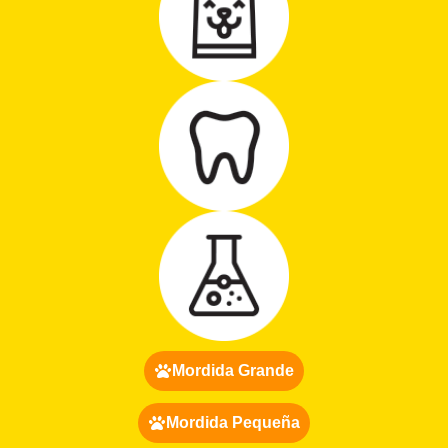
Mordida Grande
Mordida Pequeña